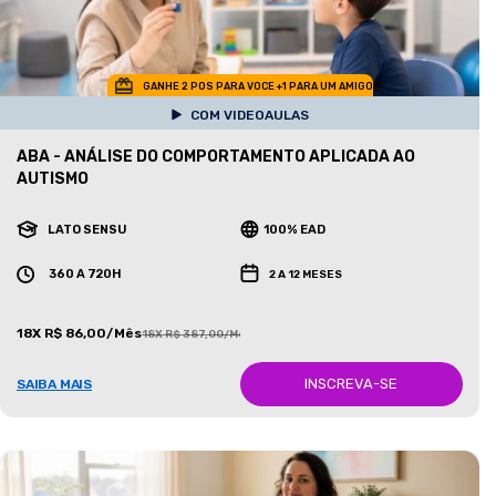
GANHE 2 POS PARA VOCE +1 PARA UM AMIGO
COM VIDEOAULAS
ABA - ANÁLISE DO COMPORTAMENTO APLICADA AO
AUTISMO
LATO SENSU
100% EAD
360 A 720H
2 A 12 MESES
18X R$ 86,00/Mês
18X R$ 387,00/Mês
INSCREVA-SE
SAIBA MAIS