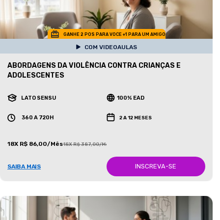
GANHE 2 POS PARA VOCE +1 PARA UM AMIGO
COM VIDEOAULAS
ABORDAGENS DA VIOLÊNCIA CONTRA CRIANÇAS E
ADOLESCENTES
LATO SENSU
100% EAD
360 A 720H
2 A 12 MESES
18X R$ 86,00/Mês
18X R$ 387,00/Mês
INSCREVA-SE
SAIBA MAIS