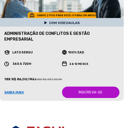
GANHE 2 POS PARA VOCE +1 PARA UM AMIGO
COM VIDEOAULAS
ADMINISTRAÇÃO DE CONFLITOS E GESTÃO
EMPRESARIAL
LATO SENSU
100% EAD
360 A 720H
2 A 12 MESES
18X R$ 86,00/Mês
18X R$ 387,00/Mês
INSCREVA-SE
SAIBA MAIS