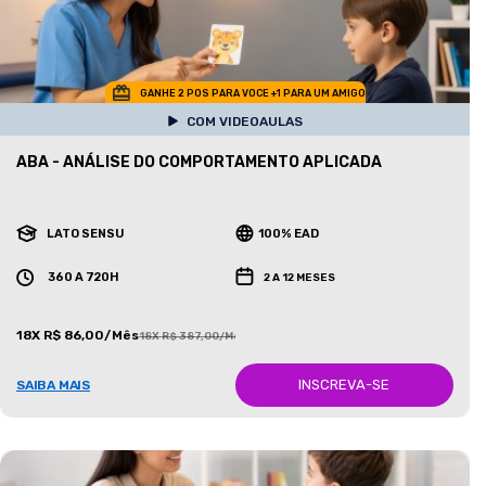
GANHE 2 POS PARA VOCE +1 PARA UM AMIGO
COM VIDEOAULAS
ABA - ANÁLISE DO COMPORTAMENTO APLICADA
LATO SENSU
100% EAD
360 A 720H
2 A 12 MESES
18X R$ 86,00/Mês
18X R$ 387,00/Mês
INSCREVA-SE
SAIBA MAIS