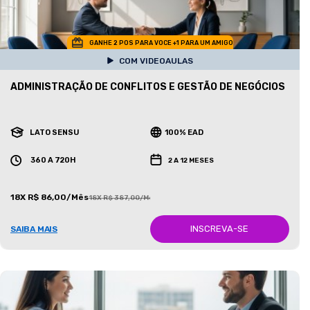
GANHE 2 POS PARA VOCE +1 PARA UM AMIGO
COM VIDEOAULAS
ADMINISTRAÇÃO DE CONFLITOS E GESTÃO DE NEGÓCIOS
LATO SENSU
100% EAD
360 A 720H
2 A 12 MESES
18X R$ 86,00/Mês
18X R$ 387,00/Mês
INSCREVA-SE
SAIBA MAIS