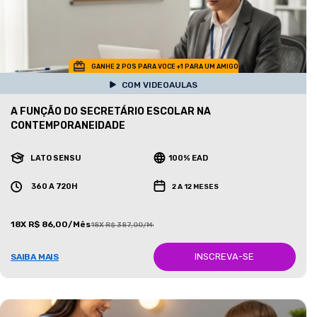
GANHE 2 POS PARA VOCE +1 PARA UM AMIGO
COM VIDEOAULAS
A FUNÇÃO DO SECRETÁRIO ESCOLAR NA
CONTEMPORANEIDADE
LATO SENSU
100% EAD
360 A 720H
2 A 12 MESES
18X R$ 86,00/Mês
18X R$ 387,00/Mês
INSCREVA-SE
SAIBA MAIS