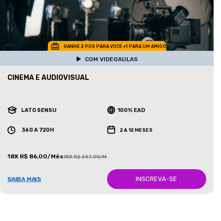
GANHE 2 POS PARA VOCE +1 PARA UM AMIGO
COM VIDEOAULAS
CINEMA E AUDIOVISUAL
LATO SENSU
100% EAD
360 A 720H
2 A 12 MESES
18X R$ 86,00/Mês
18X R$ 387,00/Mês
INSCREVA-SE
SAIBA MAIS